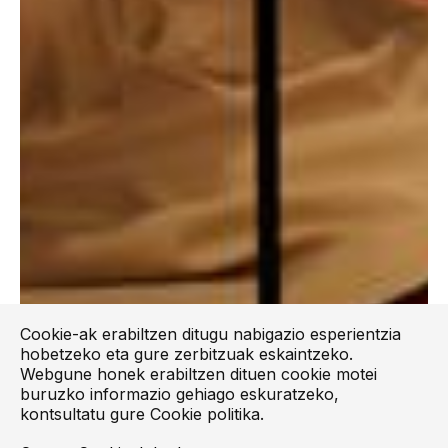
Cookie-ak erabiltzen ditugu nabigazio esperientzia
hobetzeko eta gure zerbitzuak eskaintzeko.
Webgune honek erabiltzen dituen cookie motei
buruzko informazio gehiago eskuratzeko,
kontsultatu gure
Cookie politika
.