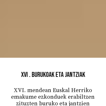
XVI . Burukoak eta jantziak
XVI. mendean Euskal Herriko
emakume ezkonduek erabiltzen
zituzten buruko eta jantzien