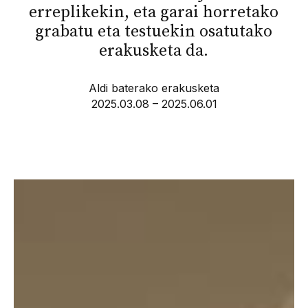
erreplikekin, eta garai horretako
grabatu eta testuekin osatutako
erakusketa da.
Aldi baterako erakusketa
2025.03.08 – 2025.06.01