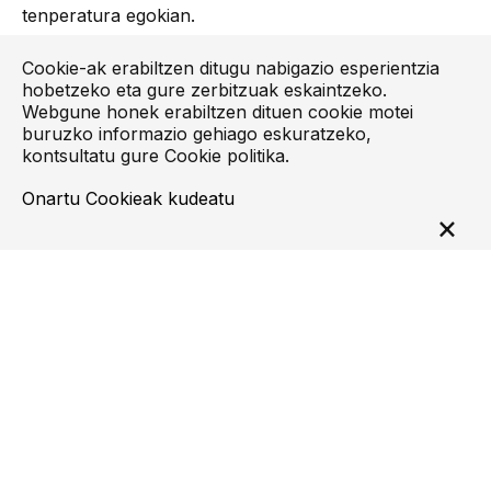
tenperatura egokian.
Cookie-ak erabiltzen ditugu nabigazio esperientzia
hobetzeko eta gure zerbitzuak eskaintzeko.
Webgune honek erabiltzen dituen cookie motei
buruzko informazio gehiago eskuratzeko,
kontsultatu gure
Cookie politika
.
Onartu
Cookieak kudeatu