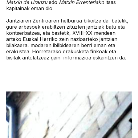
Matxin de Uranzu
edo
Matxin Errenteriako
itsas
kapitainak eman dio.
Jantziaren Zentroaren helburua bikoitza da, batetik,
gure arbasoek erabiltzen zituzten jantziak batu eta
kontserbatzea, eta bestetik, XVIII-XX mendeen
arteko Euskal Herriko zein nazioarteko jantzien
bilakaera, modaren ibilbidearen berri eman eta
erakustea. Horretarako erakusketa finkoak eta
bisitak antolatzeaz gain, informazioa eskaintzen da.