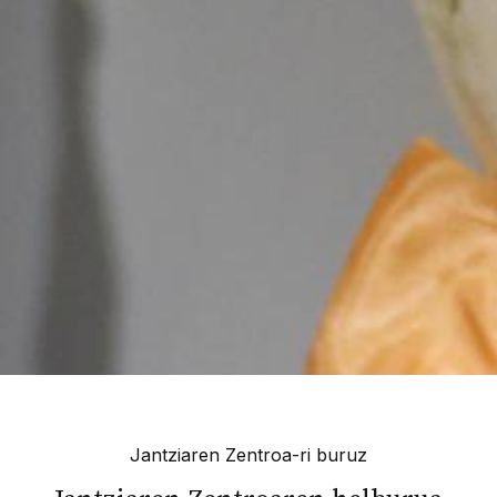
Jantziaren Zentroa-ri buruz