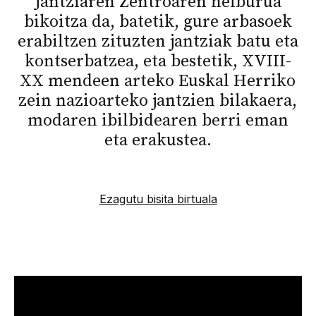
Jantziaren Zentroaren helburua
bikoitza da, batetik, gure arbasoek
erabiltzen zituzten jantziak batu eta
kontserbatzea, eta bestetik, XVIII-
XX mendeen arteko Euskal Herriko
zein nazioarteko jantzien bilakaera,
modaren ibilbidearen berri eman
eta erakustea.
Ezagutu bisita birtuala