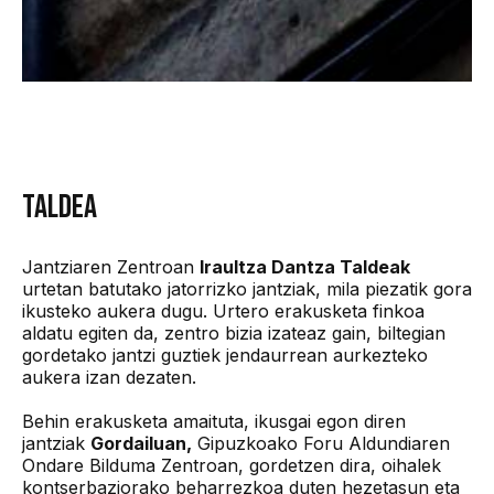
TALDEA
Jantziaren Zentroan
Iraultza Dantza Taldeak
urtetan batutako jatorrizko jantziak, mila piezatik gora
ikusteko aukera dugu. Urtero erakusketa finkoa
aldatu egiten da, zentro bizia izateaz gain, biltegian
gordetako jantzi guztiek jendaurrean aurkezteko
aukera izan dezaten.
Behin erakusketa amaituta, ikusgai egon diren
jantziak
Gordailuan,
Gipuzkoako Foru Aldundiaren
Ondare Bilduma Zentroan, gordetzen dira, oihalek
kontserbaziorako beharrezkoa duten hezetasun eta