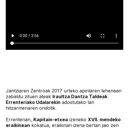
Jantziaren Zentroak 2017 urteko apirilaren lehenean
zabaldu zituen ateak
Iraultza Dantza Taldeak
Errenteriako Udalarekin
adostutako lan
hitzarmenaren ondotik.
Errenterian,
Kapitain-etxea
izeneko
XVII. mendeko
eraikinean
kokatua, eraikinari izena bertan jaio zen