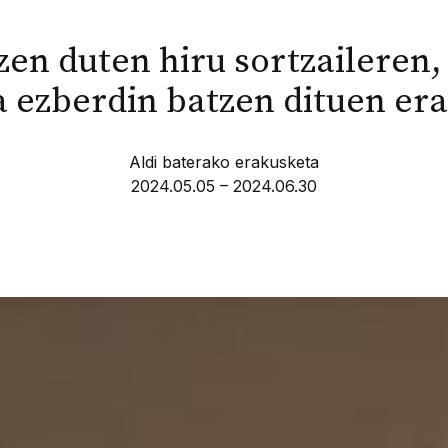
zen duten hiru sortzaileren, 
 ezberdin batzen dituen er
Aldi baterako erakusketa
2024.05.05 – 2024.06.30