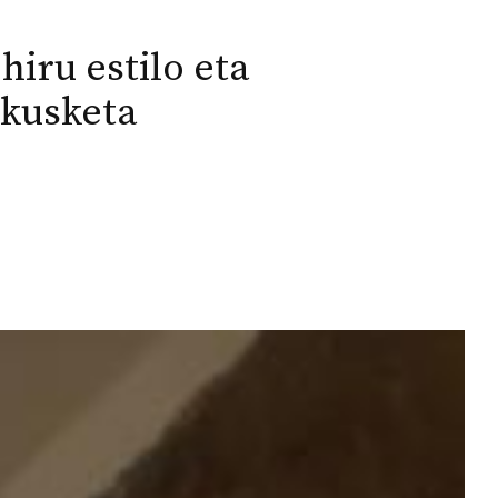
hiru estilo eta
akusketa