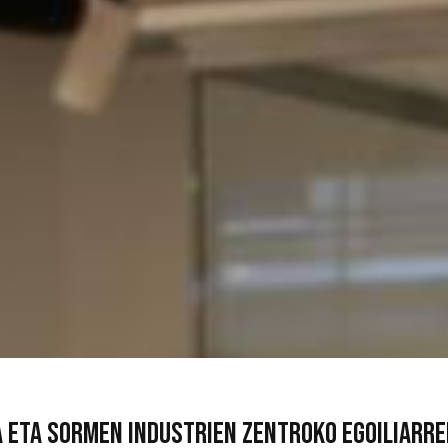
 eta sormen industrien zentroko egoiliarr