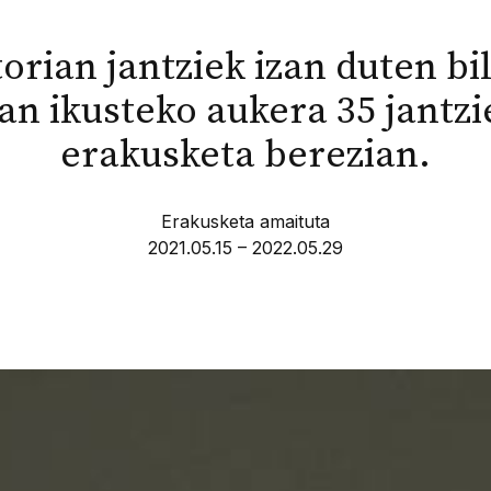
orian jantziek izan duten b
an ikusteko aukera 35 jantzi
erakusketa berezian.
Erakusketa amaituta
2021.05.15 – 2022.05.29