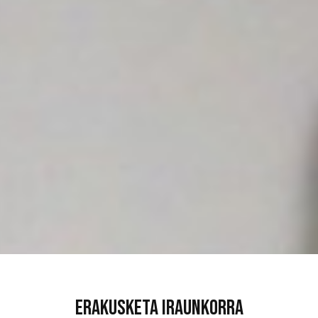
Erakusketa iraunkorra