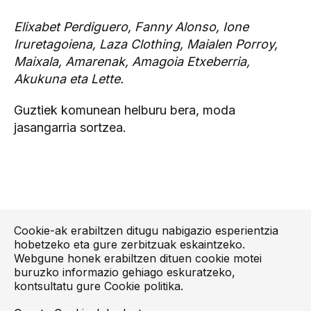
Elixabet Perdiguero, Fanny Alonso, Ione
Iruretagoiena, Laza Clothing, Maialen Porroy,
Maixala, Amarenak, Amagoia Etxeberria,
Akukuna eta Lette.
Guztiek komunean helburu bera, moda
jasangarria sortzea.
Cookie-ak erabiltzen ditugu nabigazio esperientzia
hobetzeko eta gure zerbitzuak eskaintzeko.
Webgune honek erabiltzen dituen cookie motei
buruzko informazio gehiago eskuratzeko,
kontsultatu gure
Cookie politika
.