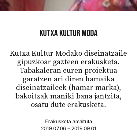
Kutxa Kultur Moda
Kutxa Kultur Modako diseinatzaile
gipuzkoar gazteen erakusketa.
Tabakaleran euren proiektua
garatzen ari diren hamaika
diseinatzaileek (hamar marka),
bakoitzak maniki bana jantzita,
osatu dute erakusketa.
Erakusketa amaituta
2019.07.06 – 2019.09.01