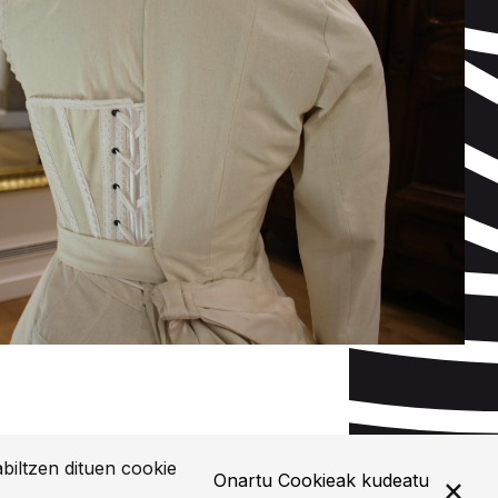
biltzen dituen cookie
Onartu
Cookieak kudeatu