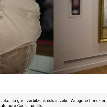
etzeko eta gure zerbitzuak eskaintzeko. Webgune honek era
tatu gure
Cookie politika
.