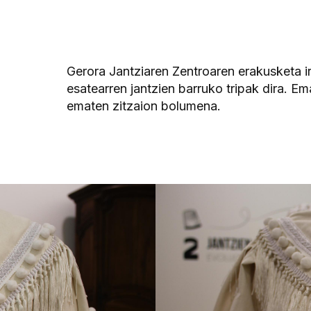
Gerora Jantziaren Zentroaren erakusketa 
esatearren jantzien barruko tripak dira. Em
ematen zitzaion bolumena.