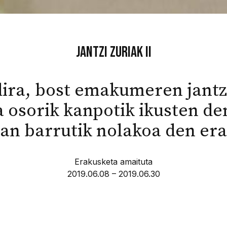
Jantzi zuriak II
dira, bost emakumeren jantzi
a osorik kanpotik ikusten d
ean barrutik nolakoa den era
Erakusketa amaituta
2019.06.08 – 2019.06.30