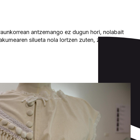
iraunkorrean antzemango ez dugun hori, nolabait
akumearen silueta nola lortzen zuten, zeri eta nola