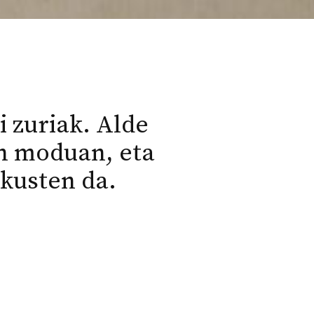
 zuriak. Alde
en moduan, eta
kusten da.