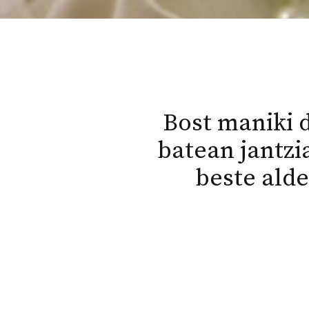
Bost maniki 
batean jantzi
beste ald