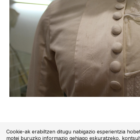
Cookie-ak erabiltzen ditugu nabigazio esperientzia hob
motei buruzko informazio gehiago eskuratzeko, kontsul