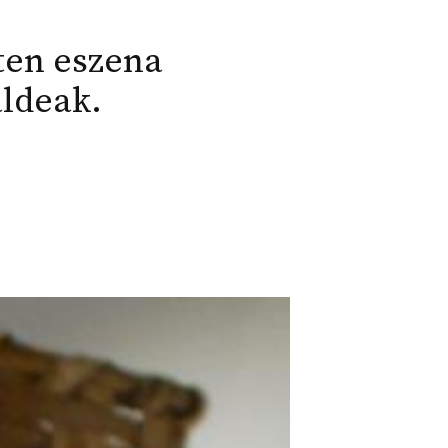
ten eszena
aldeak.