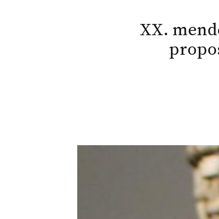
XX. mende
propos