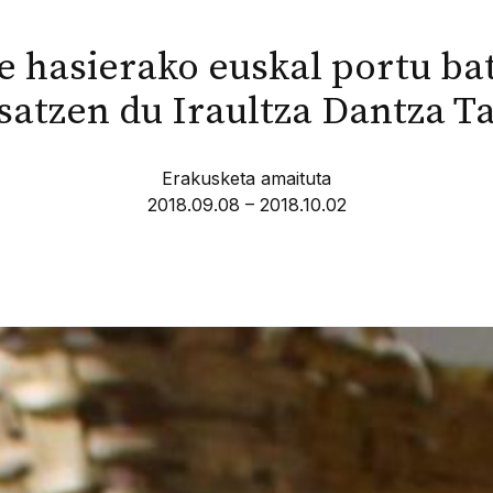
 hasierako euskal portu ba
atzen du Iraultza Dantza T
Erakusketa amaituta
2018.09.08 – 2018.10.02