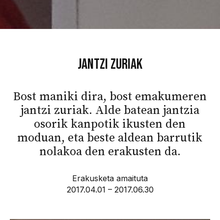
Jantzi Zuriak
Bost maniki dira, bost emakumeren
jantzi zuriak. Alde batean jantzia
osorik kanpotik ikusten den
moduan, eta beste aldean barrutik
nolakoa den erakusten da.
Erakusketa amaituta
2017.04.01 – 2017.06.30