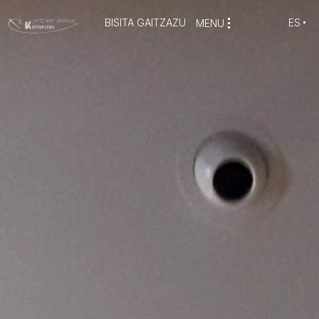
BISITA GAITZAZU
ES
MENU