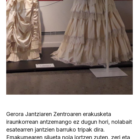
Gerora Jantziaren Zentroaren erakusketa
iraunkorrean antzemango ez dugun hori, nolabait
esatearren jantzien barruko tripak dira.
Emakumearen silueta nola lortzen zuten, zeri eta