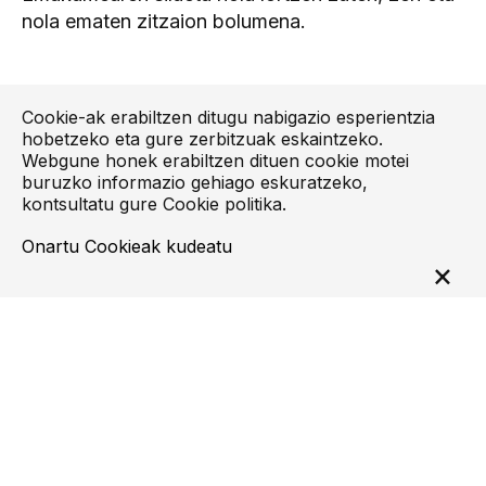
nola ematen zitzaion bolumena.
Cookie-ak erabiltzen ditugu nabigazio esperientzia
hobetzeko eta gure zerbitzuak eskaintzeko.
Webgune honek erabiltzen dituen cookie motei
buruzko informazio gehiago eskuratzeko,
kontsultatu gure
Cookie politika
.
Onartu
Cookieak kudeatu