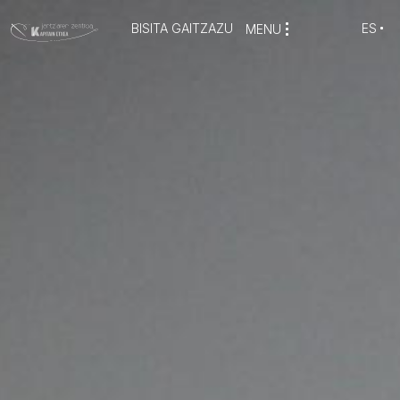
BISITA GAITZAZU
ES
MENU