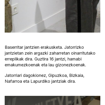
Baserritar jantzien erakusketa. Jatorrizko
jantzietan zein argazki zaharretan oinarritutako
erreplikak dira. Guztira 16 jantzi, hamabi
emakumezkoenak eta lau gizonezkoenak.
Jatorriari dagokionez, Gipuzkoa, Bizkaia,
Nafarroa eta Lapurdiko jantziak dira.