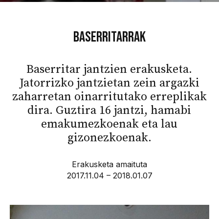
Baserritarrak
Baserritar jantzien erakusketa.
Jatorrizko jantzietan zein argazki
zaharretan oinarritutako erreplikak
dira. Guztira 16 jantzi, hamabi
emakumezkoenak eta lau
gizonezkoenak.
Erakusketa amaituta
2017.11.04 – 2018.01.07