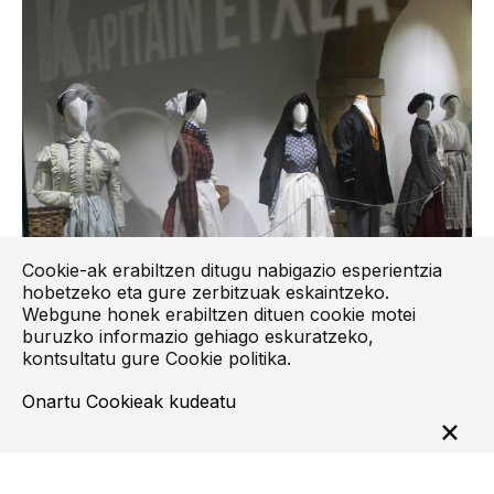
Cookie-ak erabiltzen ditugu nabigazio esperientzia
hobetzeko eta gure zerbitzuak eskaintzeko.
Webgune honek erabiltzen dituen cookie motei
buruzko informazio gehiago eskuratzeko,
kontsultatu gure
Cookie politika
.
Onartu
Cookieak kudeatu