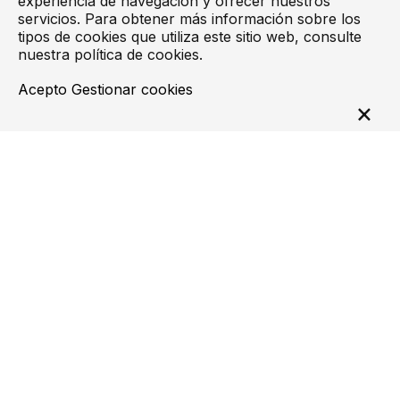
experiencia de navegación y ofrecer nuestros
cada traje fotografías de la prenda original así
servicios. Para obtener más información sobre los
como del diseñador y sus frases más
tipos de cookies que utiliza este sitio web, consulte
nuestra
política de cookies
.
significativas.
Acepto
Gestionar cookies